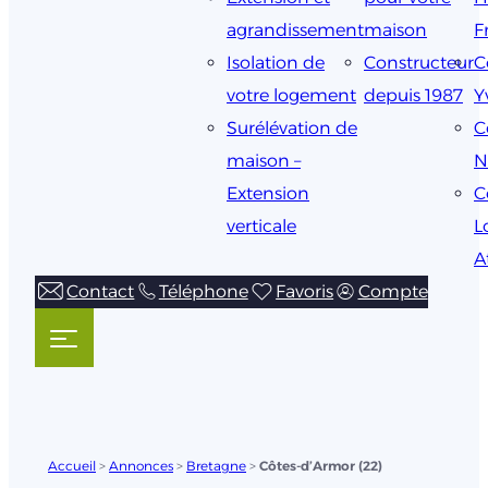
agrandissement
maison
F
Isolation de
Constructeur
C
votre logement
depuis 1987
Y
Surélévation de
C
maison –
N
Extension
C
verticale
L
A
Contact
Téléphone
Favoris
Compte
Accueil
>
Annonces
>
Bretagne
>
Côtes-d’Armor (22)