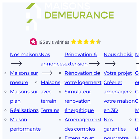
Aller
au
contenu
Nos maisons
Nos
Rénovation &
Nous choisir
N
annonces
extension
Maisons sur
Rénovation de
Votre projet
C
mesure
Maisons
votre logement
Créer et
e
Maisons sur
avec
Simulateur
aménager
C
plan
terrain
rénovation
votre maison
C
Réalisations
Terrains
énergétique
en 3D
M
Maison
Aménagement
Nos
C
performante
des combles
garanties
d
Extension et
pour votre
H