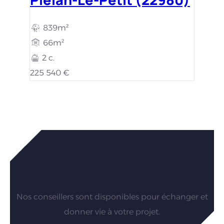
839m²
66m²
2 c.
225 540 €
Vous êtes intéressés par nos
maisons ?
Nos conseillers sont disponibles pour échanger et
donner vie à votre projet.