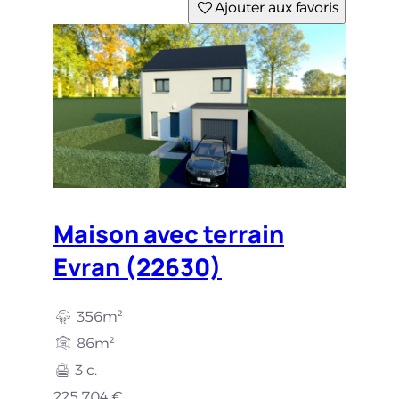
Ajouter aux favoris
Maison avec terrain
Evran (22630)
356m²
86m²
3 c.
225 704 €