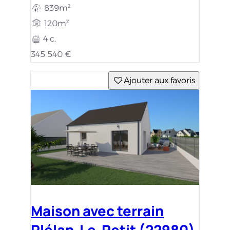
839m²
120m²
4 c.
345 540 €
Ajouter aux favoris
Maison avec terrain
Plélan-Le-Petit (22980)