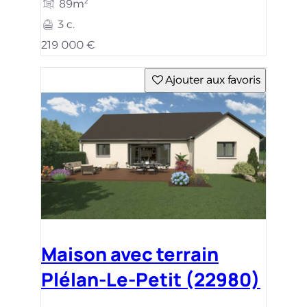
89m²
3 c.
219 000 €
Ajouter aux favoris
Maison avec terrain
Plélan-Le-Petit (22980)