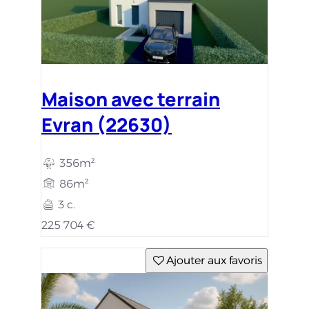
Maison avec terrain
Evran (22630)
356m²
86m²
3 c.
225 704 €
Ajouter aux favoris