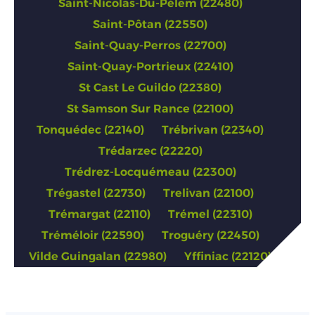
Saint-Nicolas-Du-Pélem (22480)
Saint-Pôtan (22550)
Saint-Quay-Perros (22700)
Saint-Quay-Portrieux (22410)
St Cast Le Guildo (22380)
St Samson Sur Rance (22100)
Tonquédec (22140)
Trébrivan (22340)
Trédarzec (22220)
Trédrez-Locquémeau (22300)
Trégastel (22730)
Trelivan (22100)
Trémargat (22110)
Trémel (22310)
Tréméloir (22590)
Troguéry (22450)
Vilde Guingalan (22980)
Yffiniac (22120)