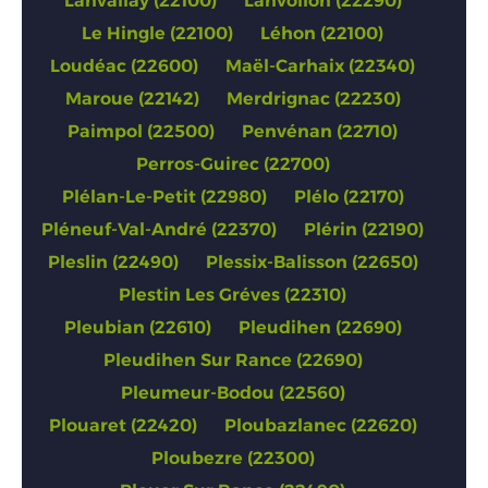
Lanvallay (22100)
Lanvollon (22290)
Le Hingle (22100)
Léhon (22100)
Loudéac (22600)
Maël-Carhaix (22340)
Maroue (22142)
Merdrignac (22230)
Paimpol (22500)
Penvénan (22710)
Perros-Guirec (22700)
Plélan-Le-Petit (22980)
Plélo (22170)
Pléneuf-Val-André (22370)
Plérin (22190)
Pleslin (22490)
Plessix-Balisson (22650)
Plestin Les Gréves (22310)
Pleubian (22610)
Pleudihen (22690)
Pleudihen Sur Rance (22690)
Pleumeur-Bodou (22560)
Plouaret (22420)
Ploubazlanec (22620)
Ploubezre (22300)