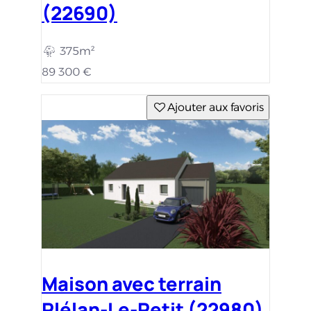
(22690)
375m²
89 300 €
Ajouter aux favoris
Maison avec terrain
Plélan-Le-Petit (22980)