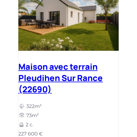
Maison avec terrain
Pleudihen Sur Rance
(22690)
322m²
73m²
2 c.
227 600 €