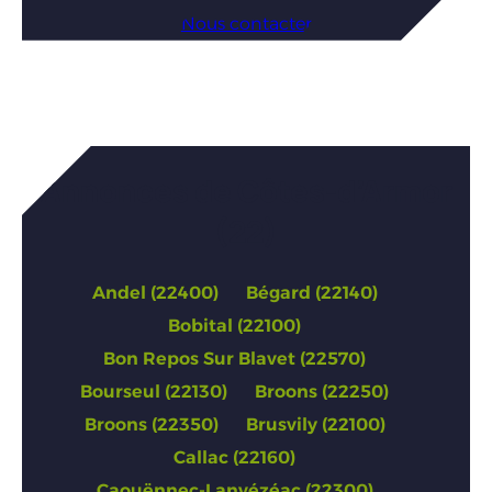
Nous contacter
Annonces de Côtes-d’Armor
(22)
Andel (22400)
Bégard (22140)
Bobital (22100)
Bon Repos Sur Blavet (22570)
Bourseul (22130)
Broons (22250)
Broons (22350)
Brusvily (22100)
Callac (22160)
Caouënnec-Lanvézéac (22300)