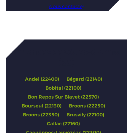
Nous contacter
Annonces de Côtes-d’Armor
(22)
Andel (22400)
Bégard (22140)
Bobital (22100)
Bon Repos Sur Blavet (22570)
Bourseul (22130)
Broons (22250)
Broons (22350)
Brusvily (22100)
Callac (22160)
Caouënnec-Lanvézéac (22300)