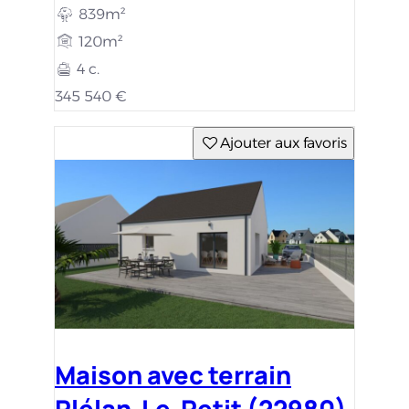
839m²
120m²
4 c.
345 540 €
Ajouter aux favoris
Maison avec terrain
Plélan-Le-Petit (22980)