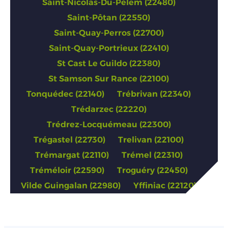
Saint-Nicolas-Du-Pélem (22480)
Saint-Pôtan (22550)
Saint-Quay-Perros (22700)
Saint-Quay-Portrieux (22410)
St Cast Le Guildo (22380)
St Samson Sur Rance (22100)
Tonquédec (22140)
Trébrivan (22340)
Trédarzec (22220)
Trédrez-Locquémeau (22300)
Trégastel (22730)
Trelivan (22100)
Trémargat (22110)
Trémel (22310)
Tréméloir (22590)
Troguéry (22450)
Vilde Guingalan (22980)
Yffiniac (22120)