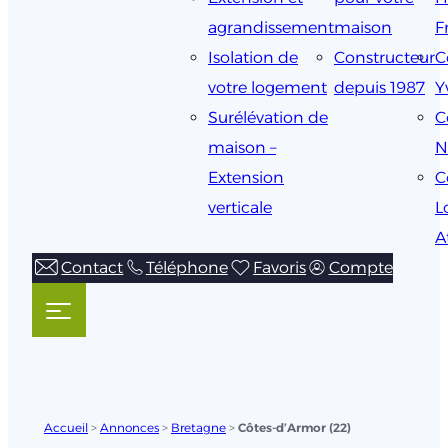
agrandissement
maison
F
Isolation de
Constructeur
C
votre logement
depuis 1987
Y
Surélévation de
C
maison –
N
Extension
C
verticale
L
A
Contact
Téléphone
Favoris
Compte
Accueil
>
Annonces
>
Bretagne
>
Côtes-d’Armor (22)