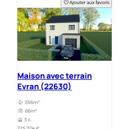
Ajouter aux favoris
Maison avec terrain
Evran (22630)
356m²
86m²
3 c.
225 704 €