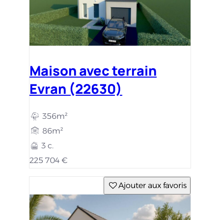
Maison avec terrain
Evran (22630)
356m²
86m²
3 c.
225 704 €
Ajouter aux favoris