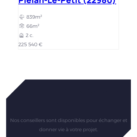
839m²
66m²
2 c.
225 540 €
Vous êtes intéressés par nos
maisons ?
Nos conseillers sont disponibles pour échanger et
donner vie à votre projet.