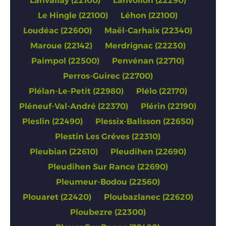
Lanvallay (22100)
Lanvollon (22290)
Le Hingle (22100)
Léhon (22100)
Loudéac (22600)
Maël-Carhaix (22340)
Maroue (22142)
Merdrignac (22230)
Paimpol (22500)
Penvénan (22710)
Perros-Guirec (22700)
Plélan-Le-Petit (22980)
Plélo (22170)
Pléneuf-Val-André (22370)
Plérin (22190)
Pleslin (22490)
Plessix-Balisson (22650)
Plestin Les Gréves (22310)
Pleubian (22610)
Pleudihen (22690)
Pleudihen Sur Rance (22690)
Pleumeur-Bodou (22560)
Plouaret (22420)
Ploubazlanec (22620)
Ploubezre (22300)