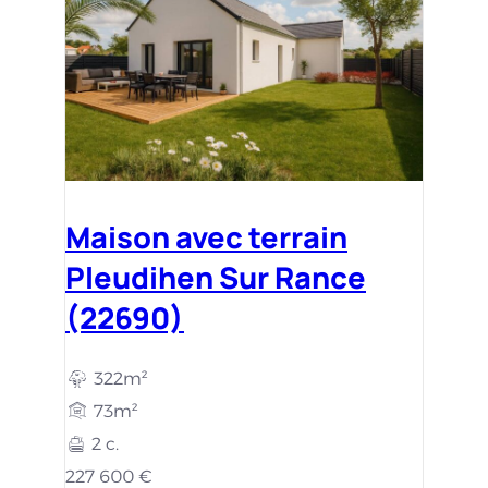
Maison avec terrain
Pleudihen Sur Rance
(22690)
322m²
73m²
2 c.
227 600 €