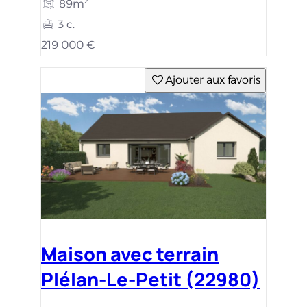
89m²
3 c.
219 000 €
Ajouter aux favoris
Maison avec terrain
Plélan-Le-Petit (22980)