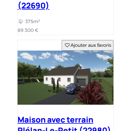
(22690)
375m²
89 300 €
Ajouter aux favoris
Maison avec terrain
Plélan-Le-Petit (22980)