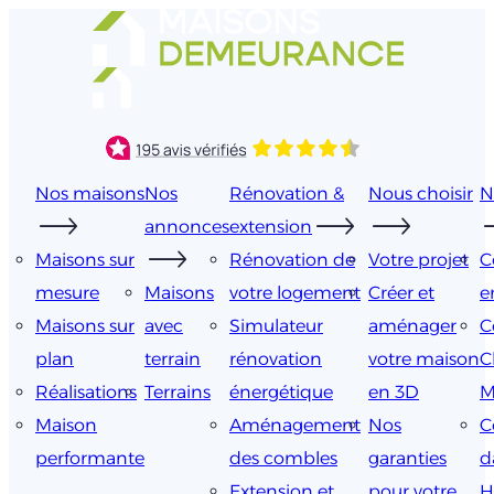
Aller
au
contenu
Nos maisons
Nos
Rénovation &
Nous choisir
N
annonces
extension
Maisons sur
Rénovation de
Votre projet
C
mesure
Maisons
votre logement
Créer et
e
Maisons sur
avec
Simulateur
aménager
C
plan
terrain
rénovation
votre maison
C
Réalisations
Terrains
énergétique
en 3D
M
Maison
Aménagement
Nos
C
performante
des combles
garanties
d
Extension et
pour votre
H