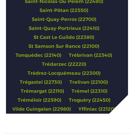
Saint-Nicolas-Du-Pélem (22480)
Saint-Pôtan (22550)
Saint-Quay-Perros (22700)
Saint-Quay-Portrieux (22410)
St Cast Le Guildo (22380)
St Samson Sur Rance (22100)
Tonquédec (22140)
Trébrivan (22340)
Trédarzec (22220)
Trédrez-Locquémeau (22300)
Trégastel (22730)
Trelivan (22100)
Trémargat (22110)
Trémel (22310)
Tréméloir (22590)
Troguéry (22450)
Vilde Guingalan (22980)
Yffiniac (22120)