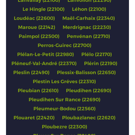
Lanvallay (22100)
Lanvollon (22290)
Le Hingle (22100)
Léhon (22100)
Loudéac (22600)
Maël-Carhaix (22340)
Maroue (22142)
Merdrignac (22230)
Paimpol (22500)
Penvénan (22710)
Perros-Guirec (22700)
Plélan-Le-Petit (22980)
Plélo (22170)
Pléneuf-Val-André (22370)
Plérin (22190)
Pleslin (22490)
Plessix-Balisson (22650)
Plestin Les Gréves (22310)
Pleubian (22610)
Pleudihen (22690)
Pleudihen Sur Rance (22690)
Pleumeur-Bodou (22560)
Plouaret (22420)
Ploubazlanec (22620)
Ploubezre (22300)