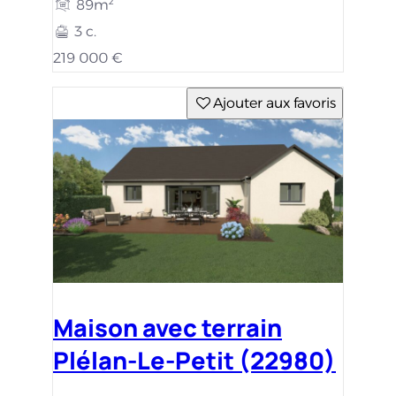
89m²
3 c.
219 000 €
Ajouter aux favoris
Maison avec terrain
Plélan-Le-Petit (22980)