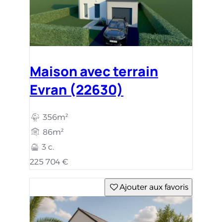
Maison avec terrain
Evran (22630)
356m²
86m²
3 c.
225 704 €
Ajouter aux favoris