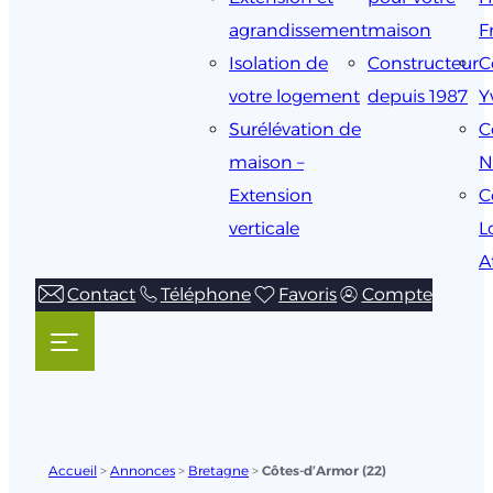
agrandissement
maison
F
Isolation de
Constructeur
C
votre logement
depuis 1987
Y
Surélévation de
C
maison –
N
Extension
C
verticale
L
A
Contact
Téléphone
Favoris
Compte
Accueil
>
Annonces
>
Bretagne
>
Côtes-d’Armor (22)