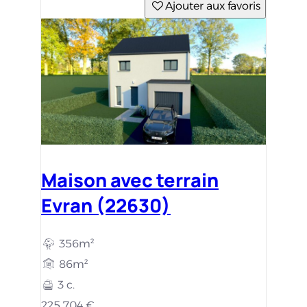
Ajouter aux favoris
Maison avec terrain
Evran (22630)
356m²
86m²
3 c.
225 704 €