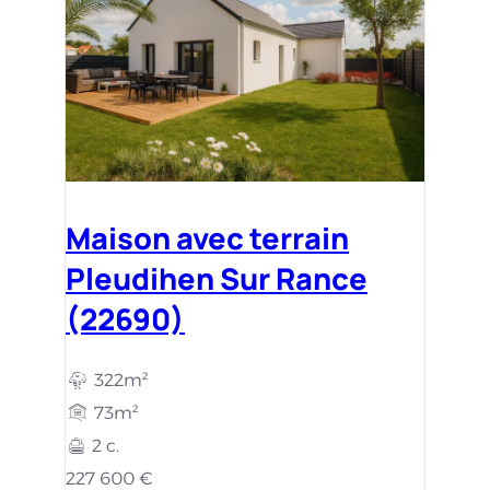
Maison avec terrain
Pleudihen Sur Rance
(22690)
322m²
73m²
2 c.
227 600 €