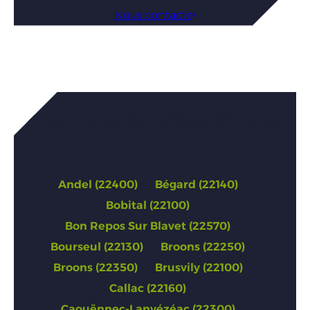
Nous contacter
Annonces de Côtes-d’Armor
(22)
Andel (22400)
Bégard (22140)
Bobital (22100)
Bon Repos Sur Blavet (22570)
Bourseul (22130)
Broons (22250)
Broons (22350)
Brusvily (22100)
Callac (22160)
Caouënnec-Lanvézéac (22300)