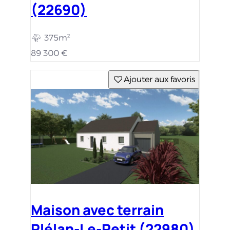
(22690)
375m²
89 300 €
Ajouter aux favoris
Maison avec terrain
Plélan-Le-Petit (22980)