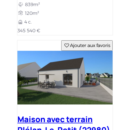
839m²
120m²
4 c.
345 540 €
Ajouter aux favoris
Maison avec terrain
Plélan-Le-Petit (22980)