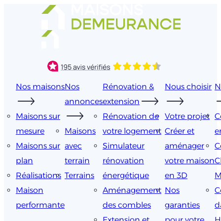
Aller
au
contenu
Nos maisons
Nos
Rénovation &
Nous choisir
N
annonces
extension
Maisons sur
Rénovation de
Votre projet
C
mesure
Maisons
votre logement
Créer et
e
Maisons sur
avec
Simulateur
aménager
C
plan
terrain
rénovation
votre maison
C
Réalisations
Terrains
énergétique
en 3D
M
Maison
Aménagement
Nos
C
performante
des combles
garanties
d
Extension et
pour votre
H