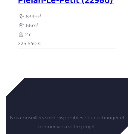
839m²
66m²
2 c.
225 540 €
Vous êtes intéressés par nos
maisons ?
Nos conseillers sont disponibles pour échanger et
donner vie à votre projet.