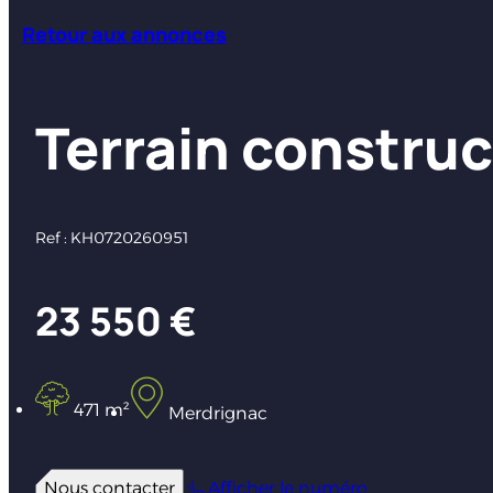
Retour aux annonces
Terrain construc
Ref : KH0720260951
23 550 €
471 m²
Merdrignac
Nous contacter
Afficher le numéro