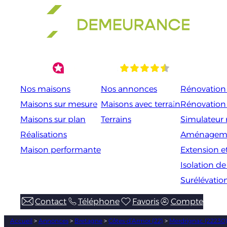
Aller
au
contenu
Nos maisons
Nos annonces
Rénovation 
Maisons sur mesure
Maisons avec terrain
Rénovation
Maisons sur plan
Terrains
Simulateur 
Réalisations
Aménageme
Maison performante
Extension e
Isolation d
Surélévatio
Contact
Téléphone
Favoris
Compte
Accueil
>
Annonces
>
Bretagne
>
Côtes-d’Armor (22)
>
Merdrignac (22230