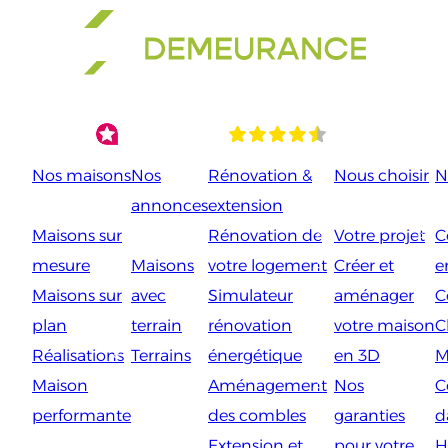
Aller
au
contenu
Nos maisons
Nos
Rénovation &
Nous choisir
N
annonces
extension
Maisons sur
Rénovation de
Votre projet
C
mesure
Maisons
votre logement
Créer et
e
Maisons sur
avec
Simulateur
aménager
C
plan
terrain
rénovation
votre maison
C
Réalisations
Terrains
énergétique
en 3D
M
Maison
Aménagement
Nos
C
performante
des combles
garanties
d
Extension et
pour votre
H